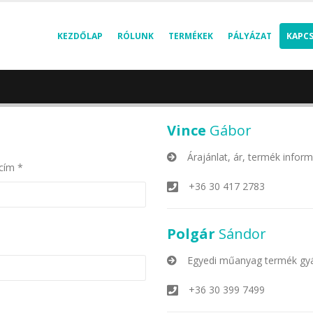
KEZDŐLAP
RÓLUNK
TERMÉKEK
PÁLYÁZAT
KAPC
Vince
Gábor
Árajánlat, ár, termék infor
 cím *
+36 30 417 2783
Polgár
Sándor
Egyedi műanyag termék gyá
+36 30 399 7499