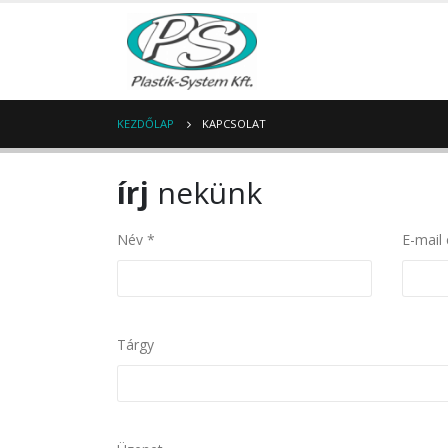
KEZDŐLAP
KAPCSOLAT
írj
nekünk
Név *
E-mail
Tárgy