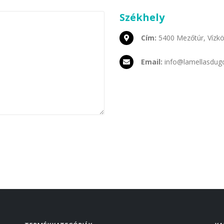
Székhely
Cím:
5400 Mezőtúr, Vízköz
Email:
info@lamellasdug