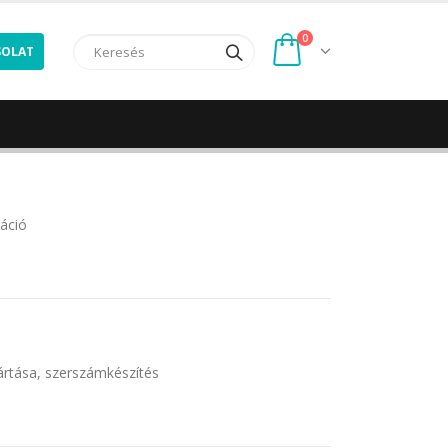
0
SOLAT
máció
rtása, szerszámkészítés