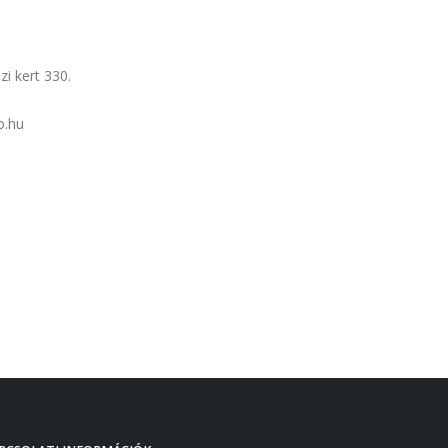
i kert 330.
o.hu