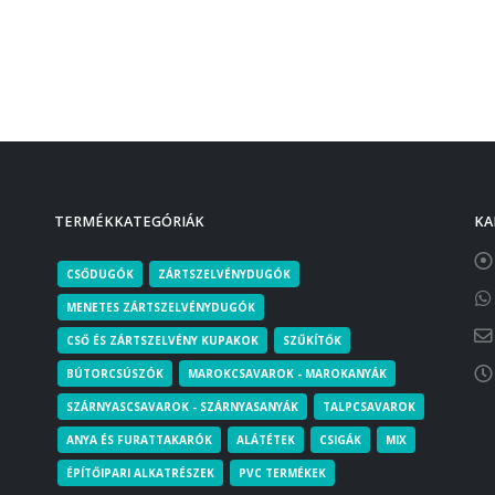
TERMÉKKATEGÓRIÁK
KA
CSŐDUGÓK
ZÁRTSZELVÉNYDUGÓK
MENETES ZÁRTSZELVÉNYDUGÓK
CSŐ ÉS ZÁRTSZELVÉNY KUPAKOK
SZŰKÍTŐK
BÚTORCSÚSZÓK
MAROKCSAVAROK - MAROKANYÁK
SZÁRNYASCSAVAROK - SZÁRNYASANYÁK
TALPCSAVAROK
ANYA ÉS FURATTAKARÓK
ALÁTÉTEK
CSIGÁK
MIX
ÉPÍTŐIPARI ALKATRÉSZEK
PVC TERMÉKEK