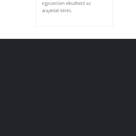
egyszerűen elküdhető az
árajánlat kérés.