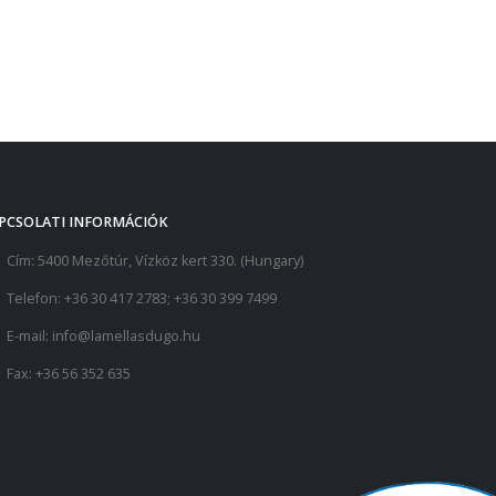
PCSOLATI INFORMÁCIÓK
Cím:
5400 Mezőtúr, Vízköz kert 330. (Hungary)
Telefon:
+36 30 417 2783; +36 30 399 7499
E-mail:
info@lamellasdugo.hu
Fax:
+36 56 352 635