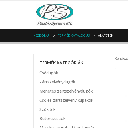
KEZDŐLAP
TERMÉK KATALÓGUS
ALÁTÉTEK
Rendezé
TERMÉK KATEGÓRIÁK
Csődugók
Zártszelvénydugók
Menetes zártszelvénydugók
Cső és zártszelvény kupakok
Szűkítők
Bútorcsúszók
Marokcsavarok - Marokanyák