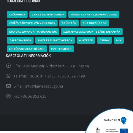
TERMÉKKATEGÓRIÁK
CSŐDUGÓK
ZÁRTSZELVÉNYDUGÓK
MENETES ZÁRTSZELVÉNYDUGÓK
CSŐ ÉS ZÁRTSZELVÉNY KUPAKOK
SZŰKÍTŐK
BÚTORCSÚSZÓK
MAROKCSAVAROK - MAROKANYÁK
SZÁRNYASCSAVAROK - SZÁRNYASANYÁK
TALPCSAVAROK
ANYA ÉS FURATTAKARÓK
ALÁTÉTEK
CSIGÁK
MIX
ÉPÍTŐIPARI ALKATRÉSZEK
PVC TERMÉKEK
KAPCSOLATI INFORMÁCIÓK
Cím:
5400 Mezőtúr, Vízköz kert 330. (Hungary)
Telefon:
+36 30 417 2783; +36 30 399 7499
E-mail:
info@lamellasdugo.hu
Fax:
+36 56 352 635