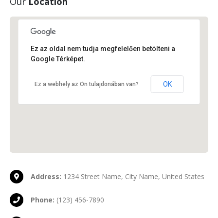
Our
Location
Ez az oldal nem tudja megfelelően betölteni a
New York Office
New York, NY 10017
Google Térképet.
OK
Ez a webhely az Ön tulajdonában van?
Address:
1234 Street Name, City Name, United States
Phone:
(123) 456-7890