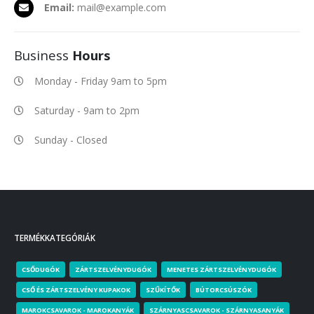
Email:
mail@example.com
Business
Hours
Monday - Friday 9am to 5pm
Saturday - 9am to 2pm
Sunday - Closed
TERMÉKKATEGÓRIÁK
CSŐDUGÓK
ZÁRTSZELVÉNYDUGÓK
MENETES ZÁRTSZELVÉNYDUGÓK
CSŐ ÉS ZÁRTSZELVÉNY KUPAKOK
SZŰKÍTŐK
BÚTORCSÚSZÓK
MAROKCSAVAROK - MAROKANYÁK
SZÁRNYASCSAVAROK - SZÁRNYASANYÁK