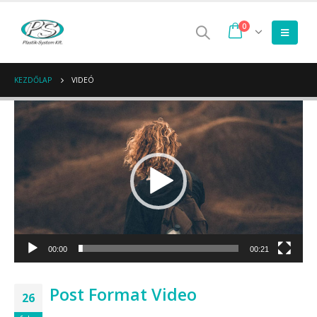
0
KEZDŐLAP
VIDEÓ
Videólejátszó
00:00
00:21
Post Format Video
26