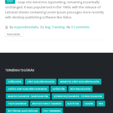
febr
Leap into electronic typesetting, remaining essentially
unchanged. It was popularised in the 1960s with the release of
Letraset sheets containing Lorem Ipsum passages more recently
with desktop publishing software like Aldus.
By
inspiredmediahu
Bag
,
Traveling
0 Comments
READ MORE...
TERMÉKKATEGÓRIÁK
CSŐDUGÓK
ZÁRTSZELVÉNYDUGÓK
MENETES ZÁRTSZELVÉNYDUGÓK
CSŐ ÉS ZÁRTSZELVÉNY KUPAKOK
SZŰKÍTŐK
BÚTORCSÚSZÓK
MAROKCSAVAROK - MAROKANYÁK
SZÁRNYASCSAVAROK - SZÁRNYASANYÁK
TALPCSAVAROK
ANYA ÉS FURATTAKARÓK
ALÁTÉTEK
CSIGÁK
MIX
ÉPÍTŐIPARI ALKATRÉSZEK
PVC TERMÉKEK