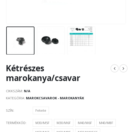
Kétrészes
marokanya/csavar
CIKKSZÁM:
N/A
KATEGÓRIA:
MAROKCSAVAROK - MAROKANYÁK
SZÍN
Fekete
TERMÉKKÓD
M30/M5F
M30/M6F
M40/M6F
M40/M8F