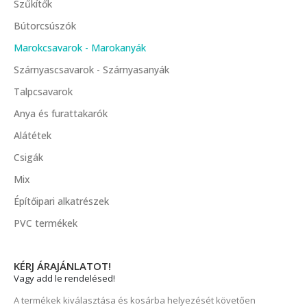
Szűkítők
Bútorcsúszók
Marokcsavarok - Marokanyák
Szárnyascsavarok - Szárnyasanyák
Talpcsavarok
Anya és furattakarók
Alátétek
Csigák
Mix
Építőipari alkatrészek
PVC termékek
KÉRJ ÁRAJÁNLATOT!
Vagy add le rendelésed!
A termékek kiválasztása és kosárba helyezését követően