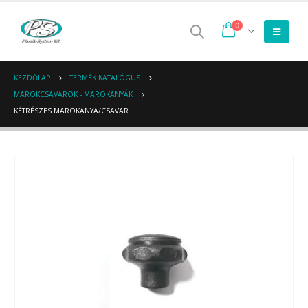
0
KEZDŐLAP
TERMÉK KATALÓGUS
MAROKCSAVAROK - MAROKANYÁK
KÉTRÉSZES MAROKANYA/CSAVAR