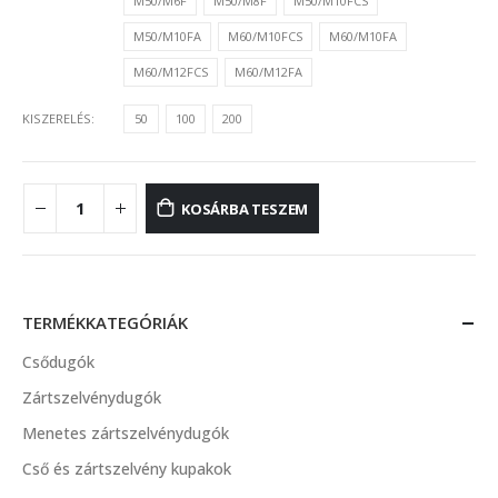
M50/M6F
M50/M8F
M50/M10FCS
M50/M10FA
M60/M10FCS
M60/M10FA
M60/M12FCS
M60/M12FA
KISZERELÉS
50
100
200
KOSÁRBA TESZEM
TERMÉKKATEGÓRIÁK
Csődugók
Zártszelvénydugók
Menetes zártszelvénydugók
Cső és zártszelvény kupakok