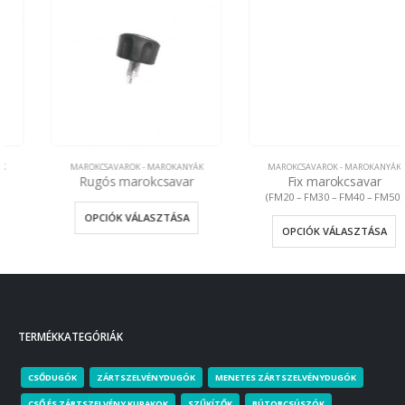
MAROKCSAVAROK - MAROKANYÁK
MAROKCSAVAROK - MAROKANYÁK
Rugós marokcsavar
Fix marokcsavar
(FM20 – FM30 – FM40 – FM50)
OPCIÓK VÁLASZTÁSA
OPCIÓK VÁLASZTÁSA
TERMÉKKATEGÓRIÁK
CSŐDUGÓK
ZÁRTSZELVÉNYDUGÓK
MENETES ZÁRTSZELVÉNYDUGÓK