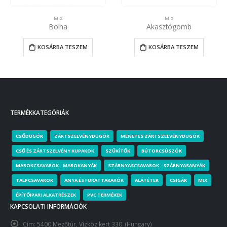
MIX
MIX
Bolha
Akasztógomb
KOSÁRBA TESZEM
KOSÁRBA TESZEM
TERMÉKKATEGÓRIÁK
CSŐDUGÓK
ZÁRTSZELVÉNYDUGÓK
MENETES ZÁRTSZELVÉNYDUGÓK
CSŐ ÉS ZÁRTSZELVÉNY KUPAKOK
SZŰKÍTŐK
BÚTORCSÚSZÓK
MAROKCSAVAROK - MAROKANYÁK
SZÁRNYASCSAVAROK - SZÁRNYASANYÁK
TALPCSAVAROK
ANYA ÉS FURATTAKARÓK
ALÁTÉTEK
CSIGÁK
MIX
ÉPÍTŐIPARI ALKATRÉSZEK
PVC TERMÉKEK
KAPCSOLATI INFORMÁCIÓK
Cím:
5400 Mezőtúr, Vízköz kert 330. (Hungary)