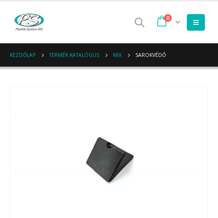
0
KEZDŐLAP
TERMÉK KATALÓGUS
MIX
SAROKVÉDŐ