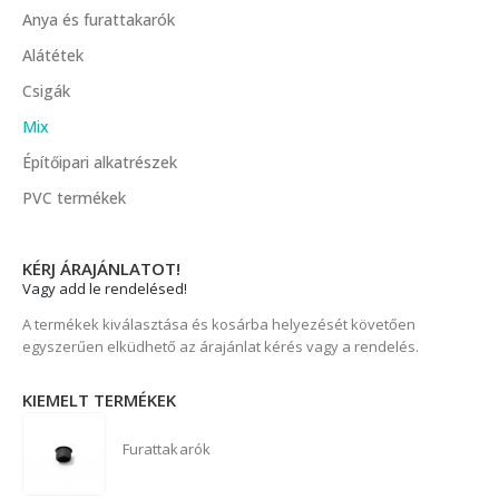
Anya és furattakarók
Alátétek
Csigák
Mix
Építőipari alkatrészek
PVC termékek
KÉRJ ÁRAJÁNLATOT!
Vagy add le rendelésed!
A termékek kiválasztása és kosárba helyezését követően
egyszerűen elküdhető az árajánlat kérés vagy a rendelés.
KIEMELT TERMÉKEK
Furattakarók