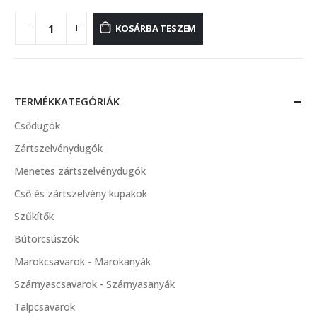
KOSÁRBA TESZEM
TERMÉKKATEGÓRIÁK
Csődugók
Zártszelvénydugók
Menetes zártszelvénydugók
Cső és zártszelvény kupakok
Szűkítők
Bútorcsúszók
Marokcsavarok - Marokanyák
Szárnyascsavarok - Szárnyasanyák
Talpcsavarok