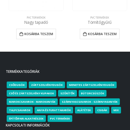
PVC TERMÉKEK
PVC TERMÉKEK
Nagy tapadó
Tömítőgyűrű
KOSÁRBA TESZEM
KOSÁRBA TESZEM
TERMÉKKATEGÓRIÁK
CSŐDUGÓK
ZÁRTSZELVÉNYDUGÓK
MENETES ZÁRTSZELVÉNYDUGÓK
CSŐ ÉS ZÁRTSZELVÉNY KUPAKOK
SZŰKÍTŐK
BÚTORCSÚSZÓK
MAROKCSAVAROK - MAROKANYÁK
SZÁRNYASCSAVAROK - SZÁRNYASANYÁK
TALPCSAVAROK
ANYA ÉS FURATTAKARÓK
ALÁTÉTEK
CSIGÁK
MIX
ÉPÍTŐIPARI ALKATRÉSZEK
PVC TERMÉKEK
KAPCSOLATI INFORMÁCIÓK