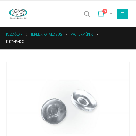
0
KEZDŐLAP
TERMÉK KATALÓGUS
PVC TERMÉKEK
KIS TAPADÓ