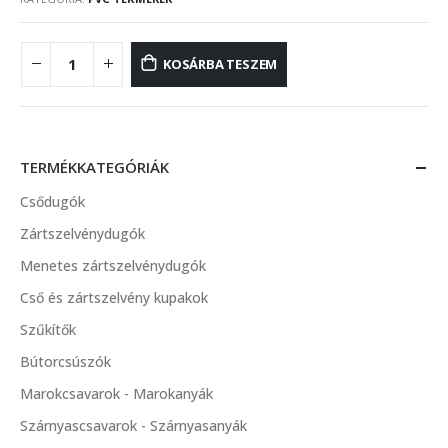
KOSÁRBA TESZEM
TERMÉKKATEGÓRIÁK
Csődugók
Zártszelvénydugók
Menetes zártszelvénydugók
Cső és zártszelvény kupakok
Szűkítők
Bútorcsúszók
Marokcsavarok - Marokanyák
Szárnyascsavarok - Szárnyasanyák