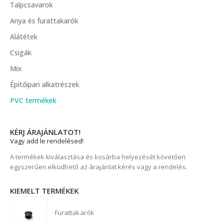
Talpcsavarok
Anya és furattakarók
Alátétek
Csigák
Mix
Építőipari alkatrészek
PVC termékek
KÉRJ ÁRAJÁNLATOT!
Vagy add le rendelésed!
A termékek kiválasztása és kosárba helyezését követően
egyszerűen elküdhető az árajánlat kérés vagy a rendelés.
KIEMELT TERMÉKEK
Furattakarók