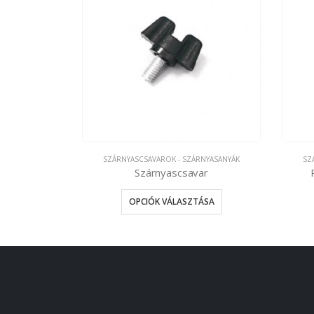
SZÁRNYASCSAVAROK - SZÁRNYASANYÁK
SZ
Szárnyascsavar
OPCIÓK VÁLASZTÁSA