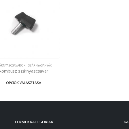
ÁRNYASCSAVAROK - SZÁRNYASANYÁK
Rombusz szárnyascsavar
OPCIÓK VÁLASZTÁSA
TERMÉKKATEGÓRIÁK
KA