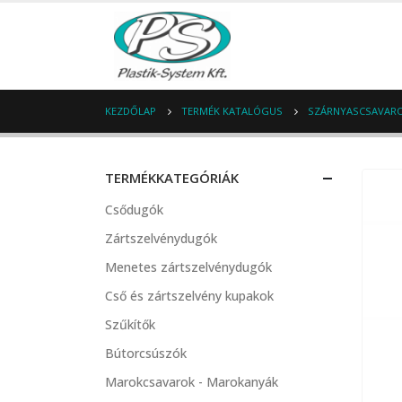
KEZDŐLAP
TERMÉK KATALÓGUS
SZÁRNYASCSAVARO
TERMÉKKATEGÓRIÁK
Csődugók
Zártszelvénydugók
Menetes zártszelvénydugók
Cső és zártszelvény kupakok
Szűkítők
Bútorcsúszók
Marokcsavarok - Marokanyák