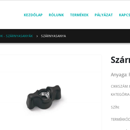
KEZDŐLAP
RÓLUNK
TERMÉKEK
PÁLYÁZAT
KAPC
K - SZÁRNYASANYÁK
SZÁRNYASANYA
Szár
Anyaga: 
CIKKSZÁM:
KATEGÓRIA
SZÍN
TERMÉKKÓ