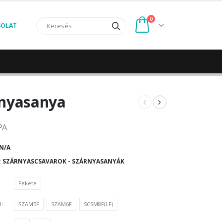
0
SOLAT
nyasanya
PA
N/A
:
SZÁRNYASCSAVAROK - SZÁRNYASANYÁK
Fekete
D
SZAM5F
SZAM6F
SCSM8F(LF)