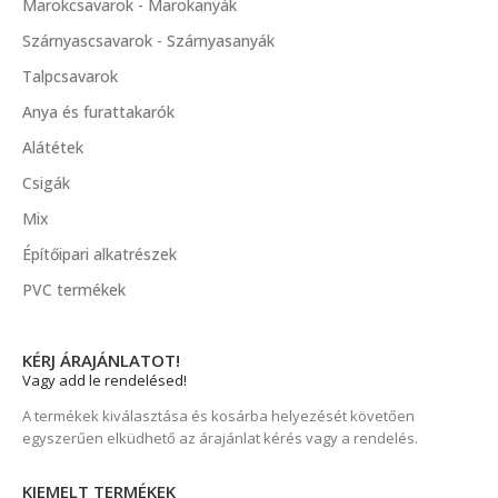
Marokcsavarok - Marokanyák
Szárnyascsavarok - Szárnyasanyák
Talpcsavarok
Anya és furattakarók
Alátétek
Csigák
Mix
Építőipari alkatrészek
PVC termékek
KÉRJ ÁRAJÁNLATOT!
Vagy add le rendelésed!
A termékek kiválasztása és kosárba helyezését követően
egyszerűen elküdhető az árajánlat kérés vagy a rendelés.
KIEMELT TERMÉKEK