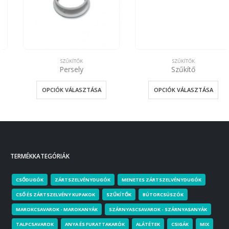
SZŰKÍTŐK
SZŰKÍTŐK
Persely
Szűkítő
OPCIÓK VÁLASZTÁSA
OPCIÓK VÁLASZTÁSA
TERMÉKKATEGÓRIÁK
CSŐDUGÓK
ZÁRTSZELVÉNYDUGÓK
MENETES ZÁRTSZELVÉNYDUGÓK
CSŐ ÉS ZÁRTSZELVÉNY KUPAKOK
SZŰKÍTŐK
BÚTORCSÚSZÓK
MAROKCSAVAROK - MAROKANYÁK
SZÁRNYASCSAVAROK - SZÁRNYASANYÁK
TALPCSAVAROK
ANYA ÉS FURATTAKARÓK
ALÁTÉTEK
CSIGÁK
MIX