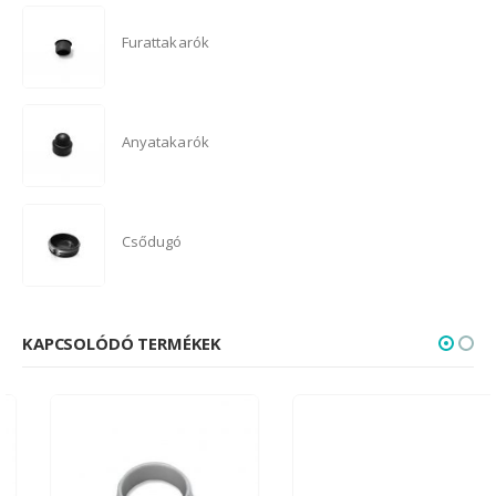
Furattakarók
Anyatakarók
Csődugó
KAPCSOLÓDÓ TERMÉKEK