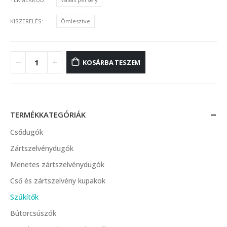
KISZERELÉS
Ömlesztve
KOSÁRBA TESZEM
TERMÉKKATEGÓRIÁK
Csődugók
Zártszelvénydugók
Menetes zártszelvénydugók
Cső és zártszelvény kupakok
Szűkítők
Bútorcsúszók