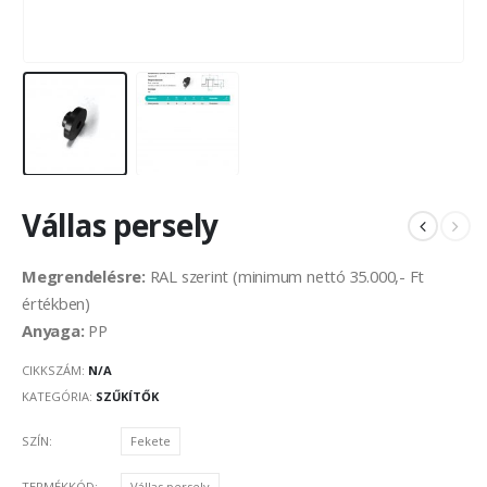
Vállas persely
Megrendelésre:
RAL szerint (minimum nettó 35.000,- Ft
értékben)
Anyaga:
PP
CIKKSZÁM:
N/A
KATEGÓRIA:
SZŰKÍTŐK
SZÍN
Fekete
TERMÉKKÓD
Vállas persely