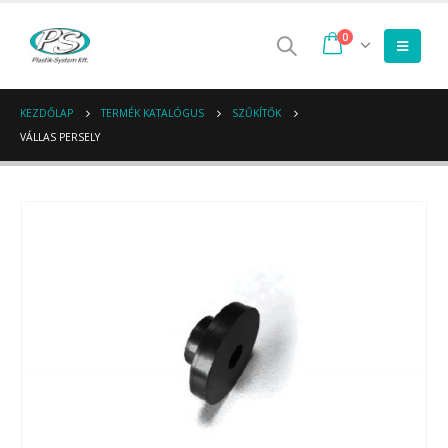
0
KEZDŐLAP
TERMÉK KATALÓGUS
SZŰKÍTŐK
VÁLLAS PERSELY