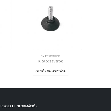
TALPCSAVAROK
K talpcsavarok
Hatl
OPCIÓK VÁLASZTÁSA
OP
PCSOLATI INFORMÁCIÓK