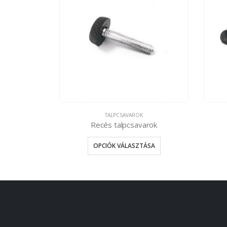
TALPCSAVAROK
ok 
Recés talpcsavarok
betéttel)
OPCIÓK VÁLASZTÁSA
ÁSA