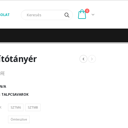
0
SOLAT
ítótányér
FE
N/A
:
TALPCSAVAROK
D
SZTM6
SZTM8
Ömlesztve