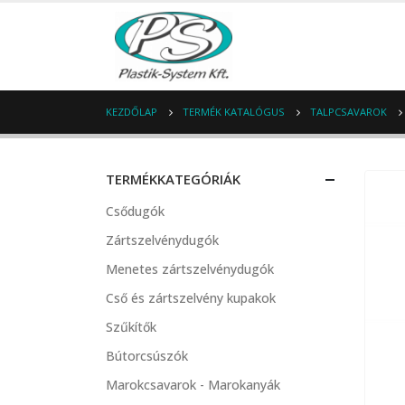
KEZDŐLAP
TERMÉK KATALÓGUS
TALPCSAVAROK
TERMÉKKATEGÓRIÁK
Csődugók
Zártszelvénydugók
Menetes zártszelvénydugók
Cső és zártszelvény kupakok
Szűkítők
Bútorcsúszók
Marokcsavarok - Marokanyák