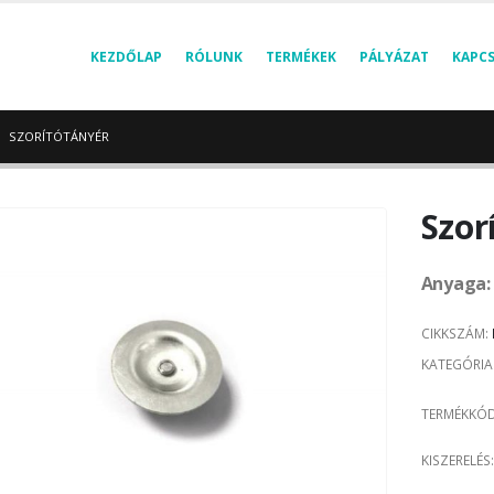
KEZDŐLAP
RÓLUNK
TERMÉKEK
PÁLYÁZAT
KAPC
SZORÍTÓTÁNYÉR
Szor
Anyaga:
CIKKSZÁM:
KATEGÓRIA
TERMÉKKÓ
KISZERELÉS