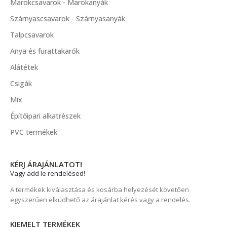
Marokcsavarok - Marokanyák
Szárnyascsavarok - Szárnyasanyák
Talpcsavarok
Anya és furattakarók
Alátétek
Csigák
Mix
Építőipari alkatrészek
PVC termékek
KÉRJ ÁRAJÁNLATOT!
Vagy add le rendelésed!
A termékek kiválasztása és kosárba helyezését követően
egyszerűen elküdhető az árajánlat kérés vagy a rendelés.
KIEMELT TERMÉKEK