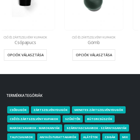
CSŐ ÉS ZÁRTSZELVÉNY KUPAKOK
CSŐ ÉS ZÁRTSZELVÉNY KUPAKOK
Gömb
Védőkupak
OPCIÓK VÁLASZTÁSA
OPCIÓK VÁLASZTÁSA
TERMÉKKATEGÓRIÁK
CSŐDUGÓK
ZÁRTSZELVÉNYDUGÓK
MENETES ZÁRTSZELVÉNYDUGÓK
CSŐ ÉS ZÁRTSZELVÉNY KUPAKOK
SZŰKÍTŐK
BÚTORCSÚSZÓK
MAROKCSAVAROK - MAROKANYÁK
SZÁRNYASCSAVAROK - SZÁRNYASANYÁK
TALPCSAVAROK
ANYA ÉS FURATTAKARÓK
ALÁTÉTEK
CSIGÁK
MIX