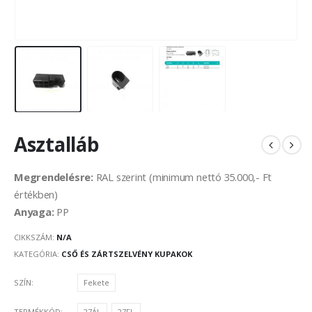
Asztalláb
Megrendelésre:
RAL szerint (minimum nettó 35.000,- Ft
értékben)
Anyaga:
PP
CIKKSZÁM:
N/A
KATEGÓRIA:
CSŐ ÉS ZÁRTSZELVÉNY KUPAKOK
SZÍN
Fekete
TERMÉKKÓD
27ÁL
27FL