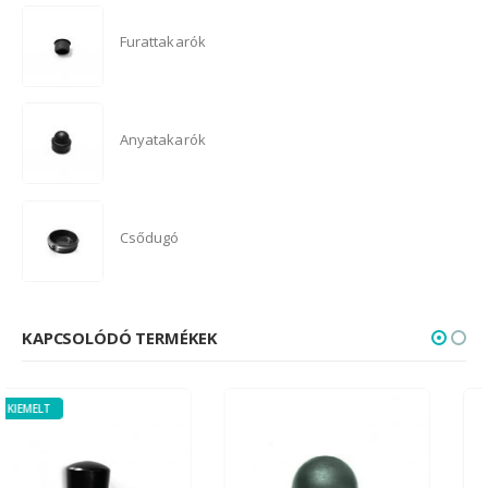
Furattakarók
Anyatakarók
Csődugó
KAPCSOLÓDÓ TERMÉKEK