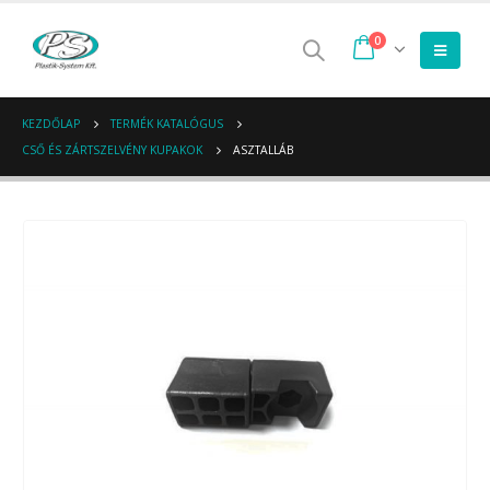
0
KEZDŐLAP
TERMÉK KATALÓGUS
CSŐ ÉS ZÁRTSZELVÉNY KUPAKOK
ASZTALLÁB