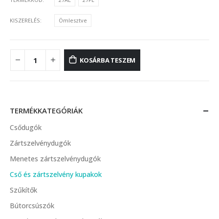
KISZERELÉS
Ömlesztve
KOSÁRBA TESZEM
TERMÉKKATEGÓRIÁK
Csődugók
Zártszelvénydugók
Menetes zártszelvénydugók
Cső és zártszelvény kupakok
Szűkítők
Bútorcsúszók