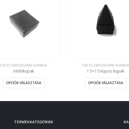
CSŐ ÉS ZÁRTSZELVÉNY KUPAKOK
CSŐ ÉS ZÁRTSZELVÉNY KUPAKOK
Védőkupak
15×15 kúpos kupak
OPCIÓK VÁLASZTÁSA
OPCIÓK VÁLASZTÁSA
TERMÉKKATEGÓRIÁK
KA