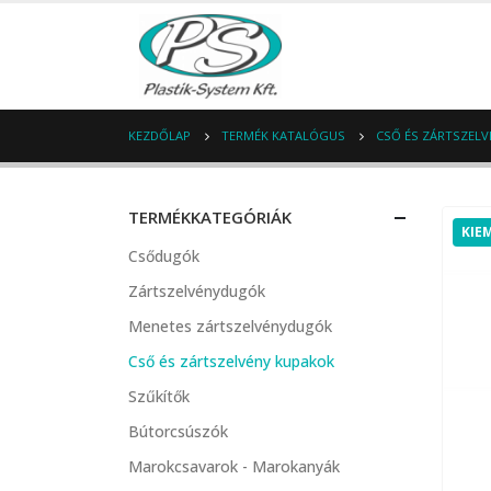
KEZDŐLAP
TERMÉK KATALÓGUS
CSŐ ÉS ZÁRTSZEL
TERMÉKKATEGÓRIÁK
KIE
Csődugók
Zártszelvénydugók
Menetes zártszelvénydugók
Cső és zártszelvény kupakok
Szűkítők
Bútorcsúszók
Marokcsavarok - Marokanyák