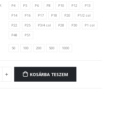
D
P4
P5
P6
P8
P10
P12
P13
P14
P16
P17
P18
P20
P1/2 col
P22
P25
P3/4 col
P28
P30
P1 col
P48
P51
50
100
200
500
1000
KOSÁRBA TESZEM