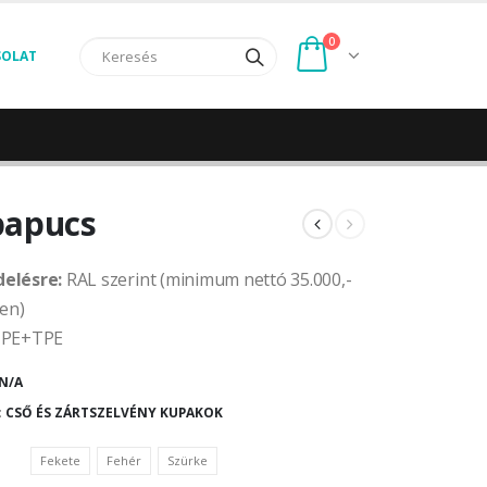
0
SOLAT
papucs
elésre:
RAL szerint (minimum nettó 35.000,-
ben)
PE+TPE
N/A
:
CSŐ ÉS ZÁRTSZELVÉNY KUPAKOK
Fekete
Fehér
Szürke