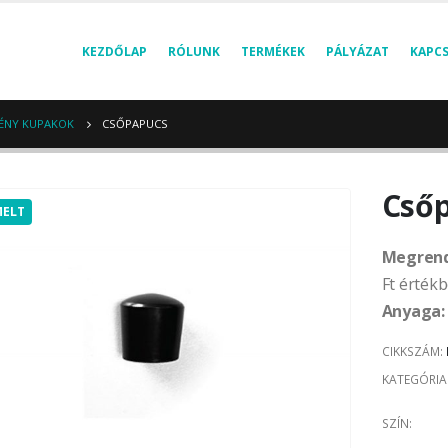
KEZDŐLAP
RÓLUNK
TERMÉKEK
PÁLYÁZAT
KAPC
VÉNY KUPAKOK
CSŐPAPUCS
Cső
MELT
Megrend
Ft érték
Anyaga:
CIKKSZÁM:
KATEGÓRIA
SZÍN